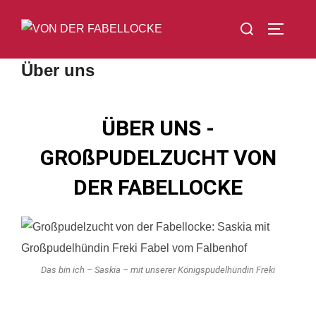
Zum
Suchen
Inhalt
SEITEN
nach:
springen
Über uns
ÜBER UNS -
GROßPUDELZUCHT VON
DER FABELLOCKE
Das bin ich – Saskia – mit unserer Königspudelhündin Freki