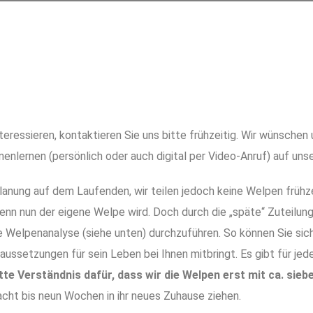
teressieren, kontaktieren Sie uns bitte frühzeitig. Wir wünschen
nlernen (persönlich oder auch digital per Video-Anruf) auf uns
lanung auf dem Laufenden, wir teilen jedoch keine Welpen frühze
enn nun der eigene Welpe wird. Doch durch die „späte“ Zuteilung
ie Welpenanalyse (siehe unten) durchzuführen. So
können Sie sic
raussetzungen für sein Leben bei Ihnen mitbringt.
Es gibt für je
tte Verständnis dafür, dass wir die Welpen erst mit ca. sie
acht bis neun Wochen in ihr neues Zuhause ziehen.